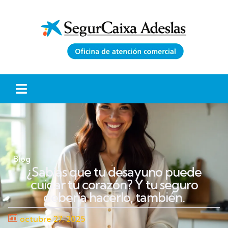
Blog
¿Sabías que tu desayuno puede
cuidar tu corazón? Y tu seguro
debería hacerlo, también.
octubre 27, 2025